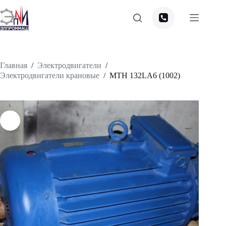
Перейти
к
сути
Главная
/
Электродвигатели
/
Электродвигатели крановые
/
MTH 132LА6 (1002)