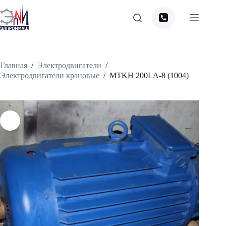
Перейти
к
сути
Главная
/
Электродвигатели
/
Электродвигатели крановые
/
MTKH 200LА-8 (1004)