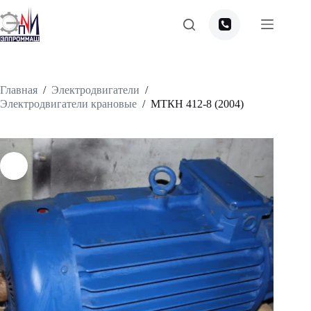
Перейти
к
сути
Главная
/
Электродвигатели
/
Электродвигатели крановые
/
МТКH 412-8 (2004)