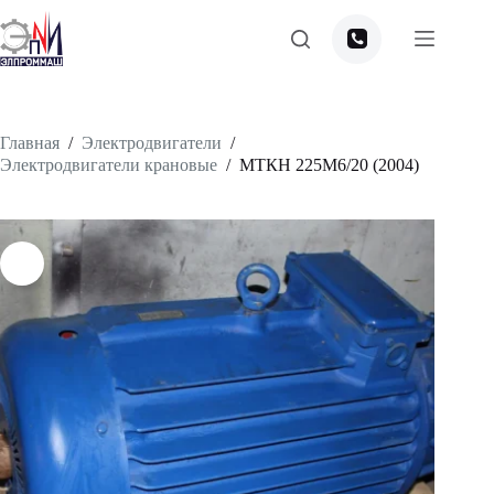
Перейти
к
сути
Главная
/
Электродвигатели
/
Электродвигатели крановые
/
МТКН 225М6/20 (2004)